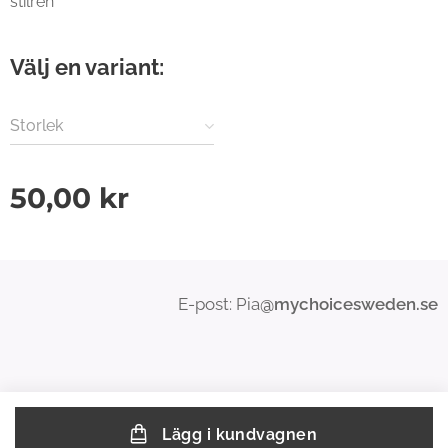
stilren
Välj en variant:
Storlek
50,00
kr
E-post: Pia
@mychoicesweden.se
Lägg i kundvagnen