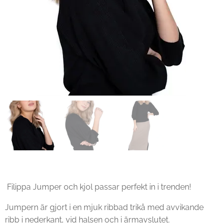
Filippa Jumper och kjol passar perfekt in i trenden!
Jumpern är gjort i en mjuk ribbad trikå med avvikande
ribb i nederkant, vid halsen och i ärmavslutet.