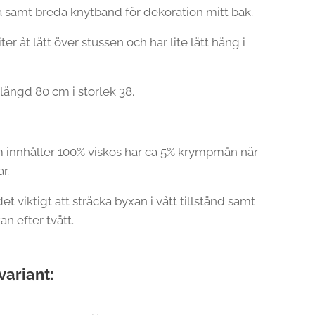
 samt breda knytband för dekoration mitt bak.
er åt lätt över stussen och har lite lätt häng i
längd 80 cm i storlek 38.
 innhåller 100% viskos har ca 5% krympmån när
r.
det viktigt att sträcka byxan i vått tillständ samt
an efter tvätt.
variant: