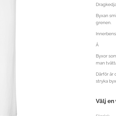
Dragkedja
Byxan smit
grenen.
Innerbens
Â
Byxor som
man tvätta
Därför är 
stryka byx
Välj en 