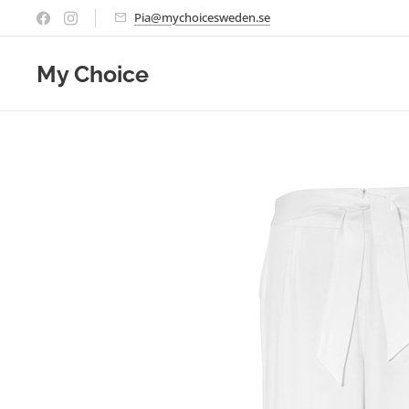
Pia@mychoicesweden.se
My Choice