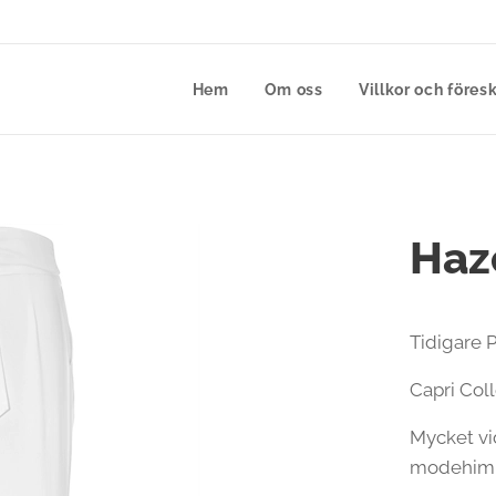
Hem
Om oss
Villkor och föresk
Haz
Tidigare P
Capri Col
Mycket vid
modehiml