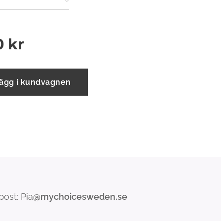
0
kr
ägg i kundvagnen
post: Pia
@mychoicesweden.se