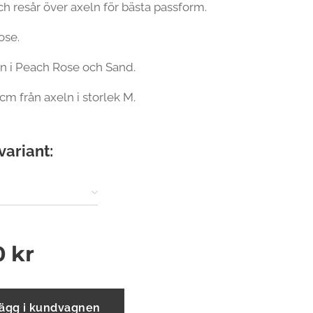
ch resår över axeln för bästa passform.
ose.
n i Peach Rose och Sand.
cm från axeln i storlek M.
variant:
0
kr
ägg i kundvagnen