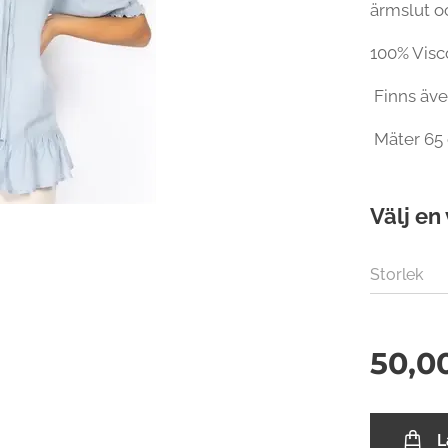
ärmslut o
100% Visc
Finns äve
Mäter 65 
Välj en 
Storlek
50,0
L