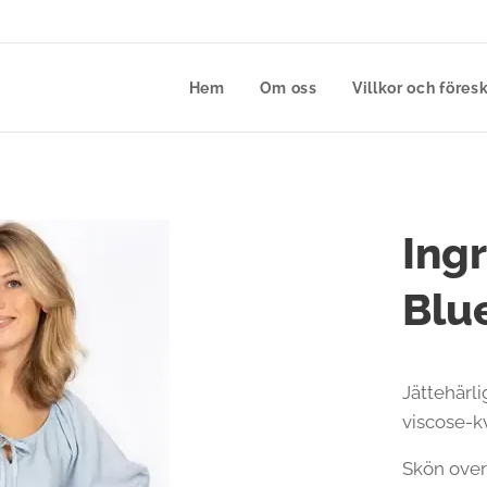
Hem
Om oss
Villkor och föresk
Ing
Blu
Jättehärl
viscose-kv
Skön over