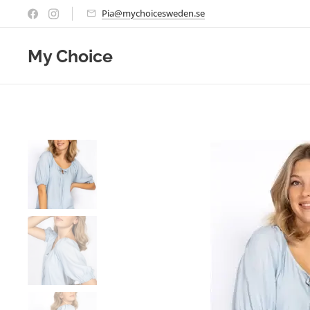
Pia@mychoicesweden.se
My Choice