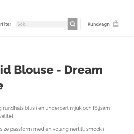
rifter
Kundvagn
rid Blouse - Dream
e
ig rundhals blus i en underbart mjuk och följsam
alitet.
size passform med en volang nertill, smock i