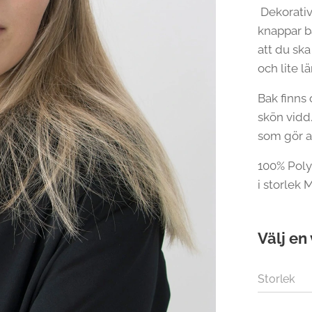
Dekorativ
knappar bå
att du sk
och lite l
Bak finns
skön vidd.
som gör a
100% Poly
i storlek M
Välj en 
Storlek