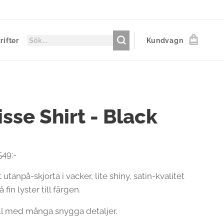
rifter
Kundvagn
sse Shirt - Black
549:-
 utanpå-skjorta i vacker, lite shiny, satin-kvalitet
fin lyster till färgen.
l med många snygga detaljer.