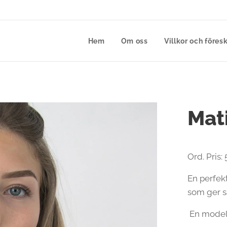
Hem
Om oss
Villkor och föresk
Mati
Ord. Pris: 
En perfekt
som ger så 
En model