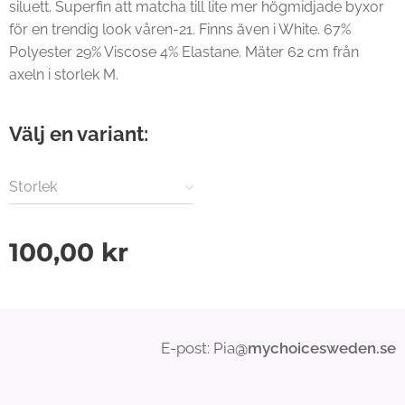
siluett. Superfin att matcha till lite mer högmidjade byxor
för en trendig look våren-21. Finns även i White. 67%
Polyester 29% Viscose 4% Elastane. Mäter 62 cm från
axeln i storlek M.
Välj en variant:
Storlek
100,00
kr
E-post: Pia
@mychoicesweden.se