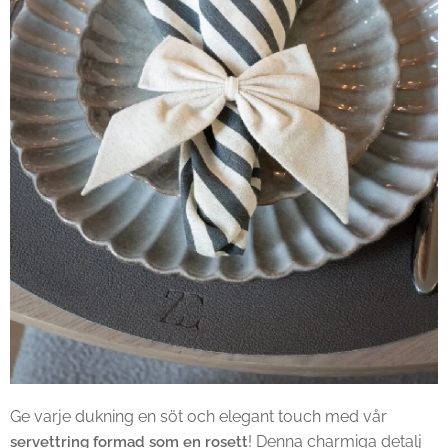
Ge varje dukning en söt och elegant touch med vår
! Denna charmiga detalj
servettring formad som en rosett